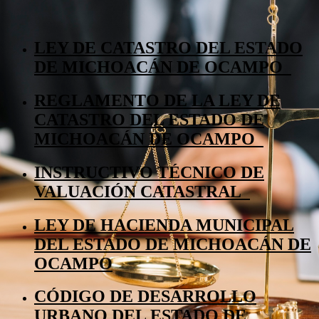
LEY DE CATASTRO DEL ESTADO
DE MICHOACÁN DE OCAMPO
REGLAMENTO DE LA LEY DE
CATASTRO DEL ESTADO DE
MICHOACÁN DE OCAMPO
INSTRUCTIVO TÉCNICO DE
VALUACIÓN CATASTRAL
LEY DE HACIENDA MUNICIPAL
DEL ESTADO DE MICHOACÁN DE
OCAMPO
CÓDIGO DE DESARROLLO
URBANO DEL ESTADO DE